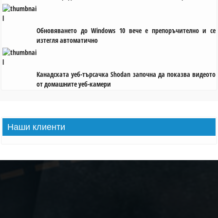
Обновяването до Windows 10 вече е препоръчително и се
изтегля автоматично
Канадската уеб-търсачка Shodan започна да показва видеото
от домашните уеб-камери
Наши
клиенти