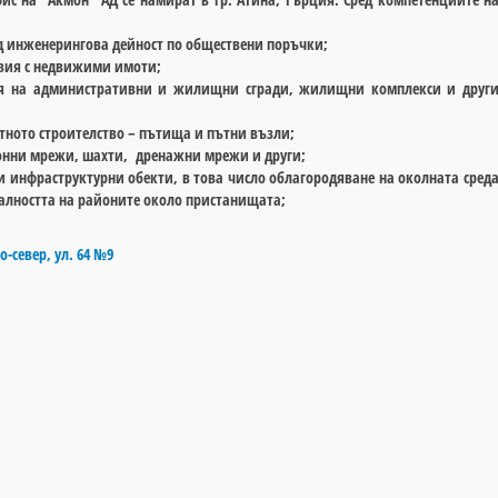
д инженерингова дейност по обществени поръчки;
овия с недвижими имоти;
ия на административни и жилищни сгради, жилищни комплекси и друг
тното строителство – пътища и пътни възли;
нни мрежи, шахти, дренажни мрежи и други;
 инфраструктурни обекти, в това число облагородяване на околната сред
алността на районите около пристанищата;
о-север, ул. 64 №9