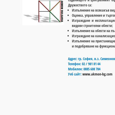
Дружеството са:
Изпълнение на всякакъв ви
Оценка, управление и търг
Изграждане и експлоатац
видове строителни обекти;
Изпълнение на обекти на пъ
Изграждане на канализацио
Изпълнение на пристанищни
и подобряване на функцион
Адрес:
гр. София, в.з. Симеонов
Телефон:
02 / 981 81 44
Мобилен:
0885 608 784
Уеб сайт:
www.akmon-bg.com