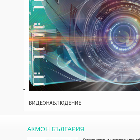
ВИДЕОНАБЛЮДЕНИЕ
АКМОН БЪЛГАРИЯ
Седалището и централният офи