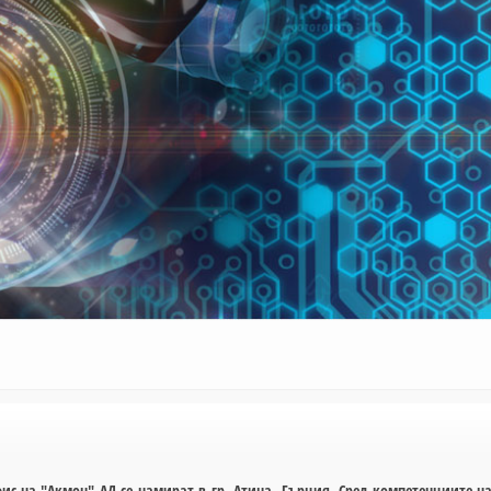
с на "Акмон" АД се намират в гр. Атина, Гърция. Сред компетенциите н