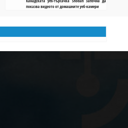
Канадската уеб-търсачка Shodan започна да
показва видеото от домашните уеб-камери