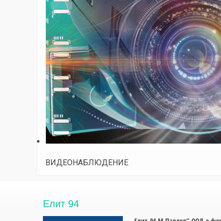
ВИДЕОНАБЛЮДЕНИЕ
Елит 94
„Елит 94-М.Павлов” ООД е фир