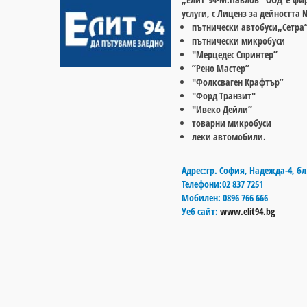
услуги, с Лиценз за дейността
пътнически автобуси„Сетра
пътнически микробуси
"Мерцедес Спринтер”
”Рено Мастер”
"Фолксваген Крафтър”
"Форд Транзит"
"Ивеко Дейли”
товарни микробуси
леки автомобили.
Адрес:
гр. София, Hадежда-4, бл. 
Телефони:
02 837 7251
Мобилен:
0896 766 666
Уеб сайт:
www.elit94.bg