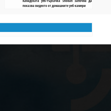
Канадската уеб-търсачка Shodan започна да
показва видеото от домашните уеб-камери