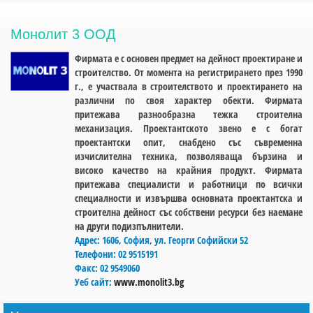
Монолит 3 ООД
Фирмата е с основен предмет на дейност проектиране и
строителство. От момента на регистрирането през 1990
г., е участвала в строителството и проектирането на
различни по своя характер обекти. Фирмата
притежава разнообразна тежка строителна
механизация. Проектантското звено е с богат
проектантски опит, снабдено със съвременна
изчислителна техника, позволяваща бързина и
високо качество на крайния продукт. Фирмата
притежава специалисти и работници по всички
специалности и извършва основната проектантска и
строителна дейност със собствени ресурси без наемане
на други подизпълнители.
Адрес:
1606, София, ул. Георги Софийски 52
Телефони:
02 9515191
Факс:
02 9549060
Уеб сайт:
www.monolit3.bg