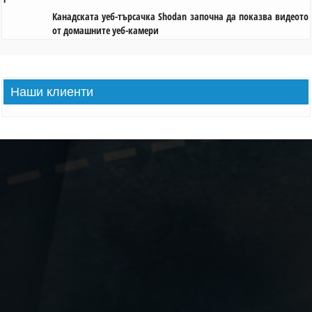
Канадската уеб-търсачка Shodan започна да показва видеото
от домашните уеб-камери
Наши
клиенти