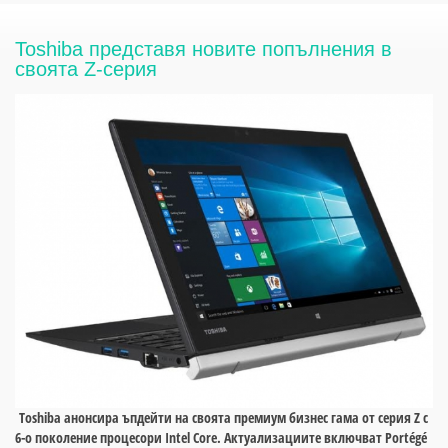
Toshiba представя новите попълнения в
своята Z-серия
Toshiba анонсира ъпдейти на своята премиум бизнес гама от серия Z с
6-о поколение процесори Intel Core. Актуализациите включват Portégé