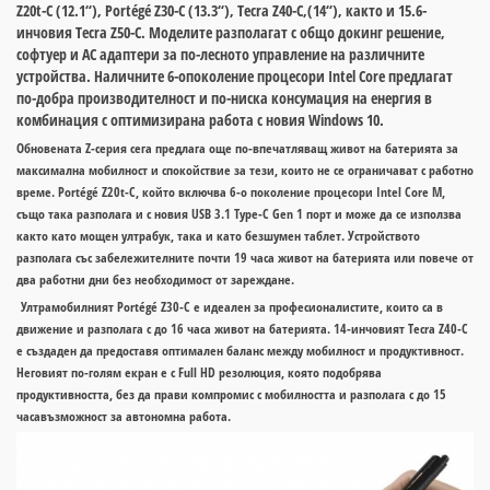
Z20t-C (12.1“), Portégé Z30-C (13.3“), Tecra Z40-C,(14“), както и 15.6-
инчовия Tecra Z50-C. Моделите разполагат с общо докинг решение,
софтуер и AC адаптери за по-лесното управление на различните
устройства. Наличните 6-опоколение процесори Intel Core предлагат
по-добра производителност и по-ниска консумация на енергия в
комбинация с оптимизирана работа с новия Windows 10.
Обновената Z-серия сега предлага още по-впечатляващ живот на батерията за
максимална мобилност и спокойствие за тези, които не се ограничават с работно
време. Portégé Z20t-C, който включва 6-о поколение процесори Intel Core M,
също така разполага и с новия USB 3.1 Type-C Gen 1 порт и може да се използва
както като мощен ултрабук, така и като безшумен таблет. Устройството
разполага със забележителните почти 19 часа живот на батерията или повече от
два работни дни без необходимост от зареждане.
Ултрамобилният Portégé Z30-C е идеален за професионалистите, които са в
движение и разполага с до 16 часа живот на батерията. 14-инчовият Tecra Z40-C
е създаден да предоставя оптимален баланс между мобилност и продуктивност.
Неговият по-голям екран е с Full HD резолюция, която подобрява
продуктивността, без да прави компромис с мобилността и разполага с до 15
часавъзможност за автономна работа.