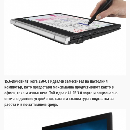
15.6-инчовият Tecra Z50-C е идеален заместител на настолния
компютър, като предоставя максимална продуктивност както в
офиса, така и извън него. Той идва с 4 USB 3.0 порта и опционално
оптично дисково устройство, както и клавиатура с подсветка за
работа и в по-затъмнена среда.