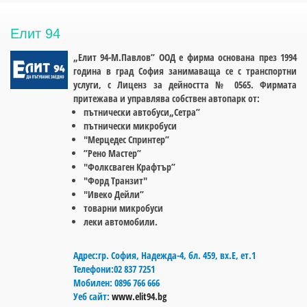
Елит 94
„Елит 94-М.Павлов” ООД е фирма основана през 1994
година в град София занимаваща се с транспортни
услуги, с Лиценз за дейността № 0565. Фирмата
притежава и управлява собствен автопарк от:
пътнически автобуси„Сетра”
пътнически микробуси
"Мерцедес Спринтер”
”Рено Мастер”
"Фолксваген Крафтър”
"Форд Транзит"
"Ивеко Дейли”
товарни микробуси
леки автомобили.
Адрес:
гр. София, Hадежда-4, бл. 459, вх.Е, ет.1
Телефони:
02 837 7251
Мобилен:
0896 766 666
Уеб сайт:
www.elit94.bg