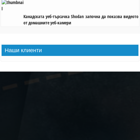
Канадската уеб-търсачка Shodan започна да показва видеото
от домашните уеб-камери
Наши
клиенти