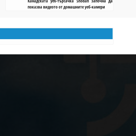
Канадската уеб-търсачка Shodan започна да
показва видеото от домашните уеб-камери