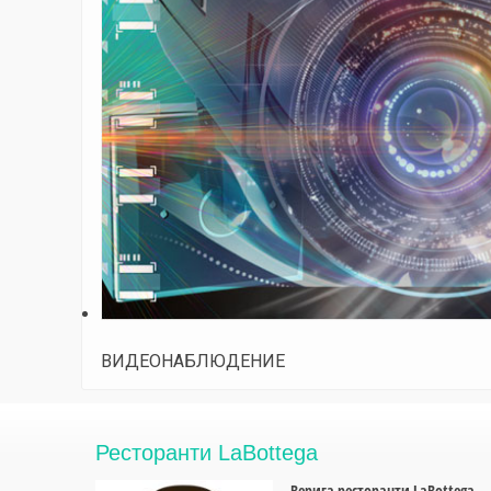
ВИДЕОНАБЛЮДЕНИЕ
Ресторанти LaBottega
Верига ресторанти LaBottega