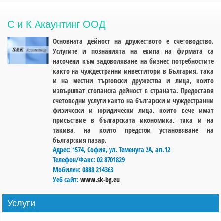
С и К Акаунтинг ООД
Основната дейност на дружеството е счетоводство.
Услугите и познанията на екипа на фирмата са
насочени към задоволяване на бизнес потребностите
както на чуждестранни инвеститори в България, така
и на местни търговски дружества и лица, които
извършват стопанска дейност в страната. Предоставя
счетоводни услуги както на български и чуждестранни
физически и юридически лица, които вече имат
присъствие в българската икономика, така и на
такива, на които предстои установяване на
българския пазар.
Адрес:
1574, София, ул. Теменуга 2А, ап.12
Телефон/Факс:
02 8701829
Мобилен:
0888 214363
Уеб сайт:
www.sk-bg.eu
Услуги