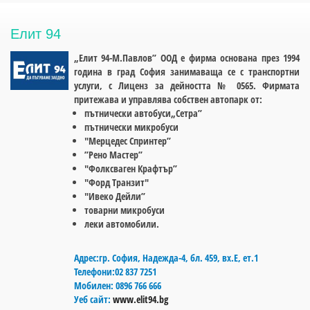
Елит 94
„Елит 94-М.Павлов” ООД е фирма основана през 1994
година в град София занимаваща се с транспортни
услуги, с Лиценз за дейността № 0565. Фирмата
притежава и управлява собствен автопарк от:
пътнически автобуси„Сетра”
пътнически микробуси
"Мерцедес Спринтер”
”Рено Мастер”
"Фолксваген Крафтър”
"Форд Транзит"
"Ивеко Дейли”
товарни микробуси
леки автомобили.
Адрес:
гр. София, Hадежда-4, бл. 459, вх.Е, ет.1
Телефони:
02 837 7251
Мобилен:
0896 766 666
Уеб сайт:
www.elit94.bg