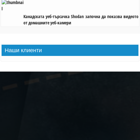
Канадската уеб-търсачка Shodan започна да показва видеото
от домашните уеб-камери
Наши
клиенти