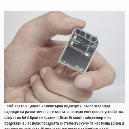
Intel, както и цялата компютърна индустрия, възлага големи
надежди на развитието на сегмента за носими електронни устройства.
Шефът на Intel Брайън Крзанич (Brian Krzanich) собственоръчно
представи в Лас Вегас поредната система-върху-чипа наречена Edison и
описана от него като "Персонален компютър от Pentium клас".