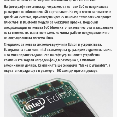
На фотографиите се вижда, че размерът на тази SoC не надвишвава
размерите на обикновена SD карта памет. На едно място са поместени
Quark SoC система, произведена чрез 22 наномов технологичен процес
плюс Wi-Fi и Bluetooth модули за безжична връзка. Подробни
спецификации на новата SoC Edison като тактова честота и захранване
не са споменати, известно е само, че чипът работи под управлението
на операционната система Linux.
Специално за новата система-върху-чипа Edison и устройствата,
базирани на този чип, Intel възнамерява да разкрие отделен магазин,
а за мотивиране създаването на софтуер за новите устройства
компанията заделя награден фонд в размер на 1,3 милиона
американски долара. Кампанията ще се нарича "Make it Wearable", а
първата награда ще е в размер от 500 хиляди щатски долара.