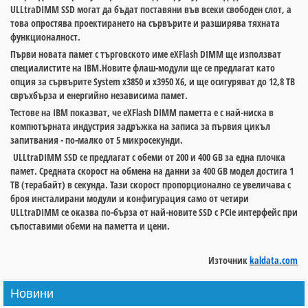
ULLtraDIMM SSD могат да бъдат поставяни във всеки свободен слот, а
това опростява проектирането на сървърите и разширява тяхната
функционалност.
Първи новата памет с търговското име eXFlash DIMM ще използват
специалистите на IBM.Новите флаш-модули ще се предлагат като
опция за сървърите System x3850 и x3950 X6, и ще осигуряват до 12,8 TB
свръхбърза и енергийно независима памет.
Тестове на IBM показват, че eXFlash DIMM паметта е с най-ниска в
компютърната индустрия задръжка на записа за първия цикъл
запитвания - по-малко от 5 микросекунди.
ULLtraDIMM SSD се предлагат с обеми от 200 и 400 GB за една плочка
памет. Средната скорост на обмена на данни за 400 GB модел достига 1
TB (терабайт) в секунда. Тази скорост пропорционално се увеличава с
броя инсталирани модули и конфигурация само от четири
ULLtraDIMM се оказва по-бърза от най-новите SSD с PCIe интерфейс при
съпоставими обеми на паметта и цени.
Източник
kaldata.com
Новини