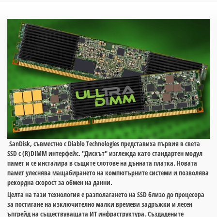
SanDisk, съвместно с Diablo Technologies представиха първия в света
SSD с (R)DIMM интерфейс. "Дискът" изглежда като стандартен модул
памет и се инсталира в същите слотове на дънната платка. Новата
памет улеснява мащабирането на компютърните системи и позволява
рекордна скорост за обмен на данни.
Целта на тази технология е разполагането на SSD близо до процесора
за постигане на изключително малки времеви задръжки и лесен
ъпгрейд на съществуващата ИТ инфраструктура. Създадените