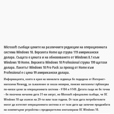
Microsoft съобщи цените на различните редакции на операционната
система Windows 10. Версията Home ще струва 119 американски
долара. Същата е цената и на обновяването от Windows 8.1 към
Windows 10 Home. Версията Windows 10 Professional струва 199 щатски
долара. Пакетът Windows 10 Pro Pack за преход от Home към
Professional е с цена 99 американски долара.
Информацията, която в края на миналата седмица бе подадена от Интернет-
магазина Newegg, за съжаление се оказа невярна, понеже магазинът публикува
по-ниски цени за операционната система - $104 и $149. Датата също не бе точна
- бе посочена начална дата 31-ви август, но Microsoft официално съобщи, че ОС
Windows 10 ще излезе на 29-ти юли тази година. От тази дата потребителите
могат да изтеглят операционната система и от тази дата ще започне продажбата
на компютърни устройства с предварително инсталирана ОС Windows 10.