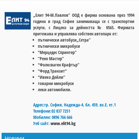
„Елит 94-М.Павлов” ООД е фирма основана през 1994
година в град София занимаваща се с транспортни
услуги, с Лиценз за дейността № 0565. Фирмата
притежава и управлява собствен автопарк от:
пътнически автобуси„Сетра”
пътнически микробуси
"Мерцедес Спринтер”
”Рено Мастер”
"Фолксваген Крафтър”
"Форд Транзит"
"Ивеко Дейли”
товарни микробуси
леки автомобили.
Адрес:
гр. София, Hадежда-4, бл. 459, вх.Е, ет.1
Телефони:
02 837 7251
Мобилен:
0896 766 666
Уеб сайт:
www.elit94.bg
Новини